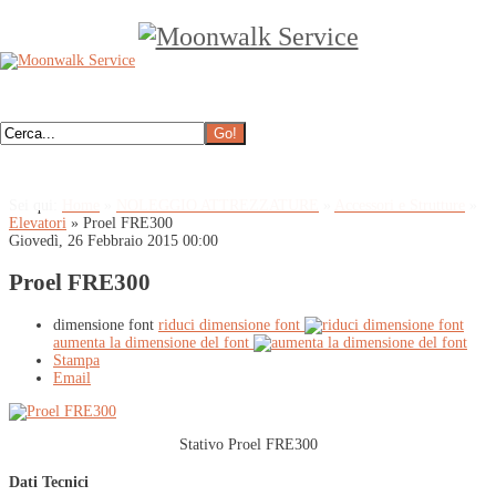
Sei qui:
Home
»
NOLEGGIO ATTREZZATURE
»
Accessori e Strutture
»
Elevatori
»
Proel FRE300
Giovedì, 26 Febbraio 2015 00:00
Proel FRE300
dimensione font
riduci dimensione font
aumenta la dimensione del font
Stampa
Email
Stativo Proel FRE300
Dati Tecnici