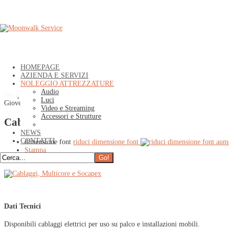
HOMEPAGE
AZIENDA E SERVIZI
NOLEGGIO ATTREZZATURE
Audio
Sei qui:
Home
»
NOLEGGIO ATTREZZATURE
»
Accessori e Strutture
»
Di
Luci
Giovedì, 26 Febbraio 2015 00:00
Video e Streaming
Accessori e Strutture
Cablaggi, Multicore e Socapex
NEWS
CONTATTI
dimensione font
riduci dimensione font
aume
Stampa
Email
Dati Tecnici
Disponibili cablaggi elettrici per uso su palco e installazioni mobili.