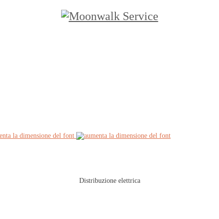
stribuzione Elettrica
»
Cablaggi, Multicore e Socapex
nta la dimensione del font
Distribuzione elettrica