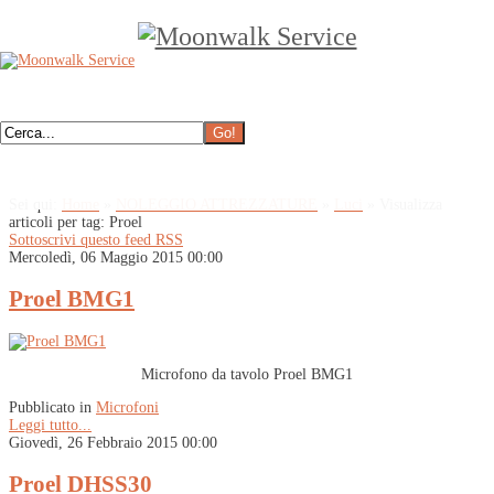
Sei qui:
Home
»
NOLEGGIO ATTREZZATURE
»
Luci
»
Visualizza
articoli per tag: Proel
Sottoscrivi questo feed RSS
Mercoledì, 06 Maggio 2015 00:00
Proel BMG1
Microfono da tavolo Proel BMG1
Pubblicato in
Microfoni
Leggi tutto...
Giovedì, 26 Febbraio 2015 00:00
Proel DHSS30